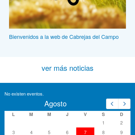
Bienvenidos a la web de Cabrejas del Campo
ver más noticias
No existen eventos.
Agosto
Prev
Nex
L
M
M
J
V
S
D
1
2
3
4
5
6
7
8
9