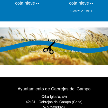
cota nieve --
cota nieve --
Fuente:
AEMET
Bienvenidos a la web de Cabrejas del Campo
Ayuntamiento de Cabrejas del Campo
C/La Iglesia, s/n
42131 - Cabrejas del Campo (Soria)
975260028