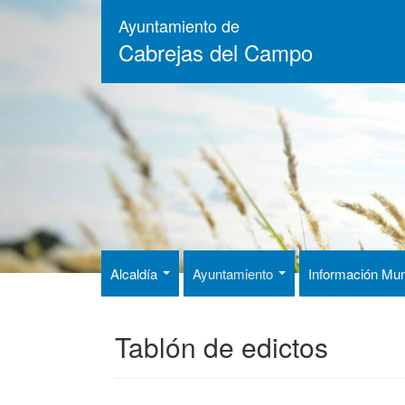
Pasar
Ayuntamiento de
al
Cabrejas del Campo
contenido
principal
Alcaldía
Ayuntamiento
Información Mun
Tablón de edictos