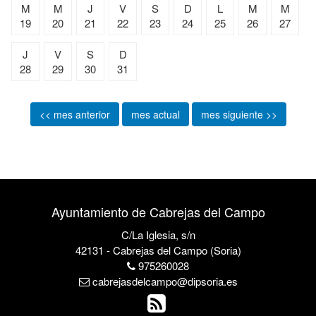
M
M
J
V
S
D
L
M
M
19
20
21
22
23
24
25
26
27
J
V
S
D
28
29
30
31
<< mes anterior
mes actual
mes siguiente >>
Ayuntamiento de Cabrejas del Campo
C/La Iglesia, s/n
42131 - Cabrejas del Campo (Soria)
975260028
cabrejasdelcampo@dipsoria.es